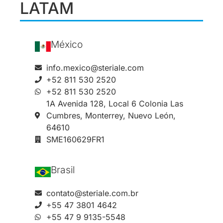
LATAM
México
info.mexico@steriale.com
+52 811 530 2520
+52 811 530 2520
1A Avenida 128, Local 6 Colonia Las
Cumbres, Monterrey, Nuevo León,
64610
SME160629FR1
Brasil
contato@steriale.com.br
+55 47 3801 4642
+55 47 9 9135-5548